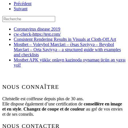
Précédent
Suivant
Coronavirus disease 2019
cw-check-https://test.com/
Consistent Rendering Results in Visuals at Cloth-Off.Art
Mostbet – Voleybol Mərcləri – Əsas Səviyyə – Beysbol
Mərcləri – Orta Səviyyə – a structured guide with examples
and checklists
Mostbet APK yüklə: onlayn kazinoda oynamaq üçün ən yaxşı
yol!
NOUS CONNAÎTRE
Christelle est coiffeuse depuis plus de 30 ans.
Elle dispose également d’une certification de
conseillère en image
et en style
.
Changez de coupe et de couleur
au gré de vos envies
et de ses conseils.
NOUS CONTACTER