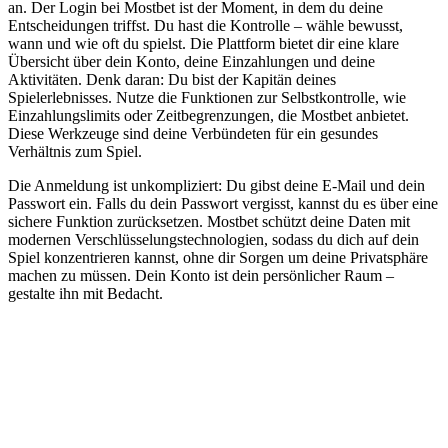
an. Der Login bei Mostbet ist der Moment, in dem du deine
Entscheidungen triffst. Du hast die Kontrolle – wähle bewusst,
wann und wie oft du spielst. Die Plattform bietet dir eine klare
Übersicht über dein Konto, deine Einzahlungen und deine
Aktivitäten. Denk daran: Du bist der Kapitän deines
Spielerlebnisses. Nutze die Funktionen zur Selbstkontrolle, wie
Einzahlungslimits oder Zeitbegrenzungen, die Mostbet anbietet.
Diese Werkzeuge sind deine Verbündeten für ein gesundes
Verhältnis zum Spiel.
Die Anmeldung ist unkompliziert: Du gibst deine E-Mail und dein
Passwort ein. Falls du dein Passwort vergisst, kannst du es über eine
sichere Funktion zurücksetzen. Mostbet schützt deine Daten mit
modernen Verschlüsselungstechnologien, sodass du dich auf dein
Spiel konzentrieren kannst, ohne dir Sorgen um deine Privatsphäre
machen zu müssen. Dein Konto ist dein persönlicher Raum –
gestalte ihn mit Bedacht.