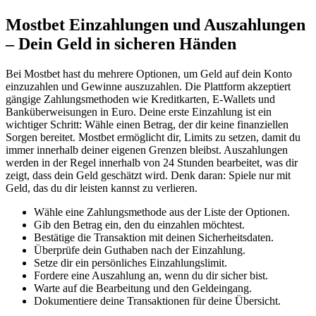
Mostbet Einzahlungen und Auszahlungen
– Dein Geld in sicheren Händen
Bei Mostbet hast du mehrere Optionen, um Geld auf dein Konto
einzuzahlen und Gewinne auszuzahlen. Die Plattform akzeptiert
gängige Zahlungsmethoden wie Kreditkarten, E-Wallets und
Banküberweisungen in Euro. Deine erste Einzahlung ist ein
wichtiger Schritt: Wähle einen Betrag, der dir keine finanziellen
Sorgen bereitet. Mostbet ermöglicht dir, Limits zu setzen, damit du
immer innerhalb deiner eigenen Grenzen bleibst. Auszahlungen
werden in der Regel innerhalb von 24 Stunden bearbeitet, was dir
zeigt, dass dein Geld geschätzt wird. Denk daran: Spiele nur mit
Geld, das du dir leisten kannst zu verlieren.
Wähle eine Zahlungsmethode aus der Liste der Optionen.
Gib den Betrag ein, den du einzahlen möchtest.
Bestätige die Transaktion mit deinen Sicherheitsdaten.
Überprüfe dein Guthaben nach der Einzahlung.
Setze dir ein persönliches Einzahlungslimit.
Fordere eine Auszahlung an, wenn du dir sicher bist.
Warte auf die Bearbeitung und den Geldeingang.
Dokumentiere deine Transaktionen für deine Übersicht.